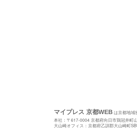
マイプレス 京都WEB
は京都地域
本社：〒617-0004 京都府向日市鶏冠井町山畑2-4
大山崎オフィス：京都府乙訓郡大山崎町S