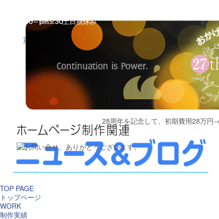

075-950-0325
am10:30～pm5:30
土日祝休み
075-950-0325

am10:30～pm5:30／
土日祝休み
28周年を記念して、初期費用28万円
TOP PAGE
トップページ
WORK
制作実績