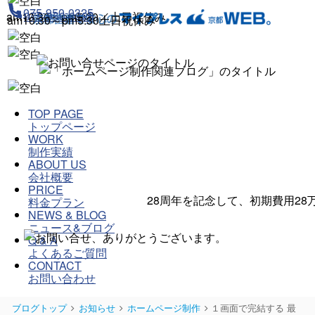


075-950-0325
075-950-0325
am10:30～pm5:30／
土日祝休み
am10:30～pm5:30
土日祝休み
TOP PAGE
トップページ
WORK
制作実績
ABOUT US
会社概要
PRICE
28周年を記念して、初期費用28
料金プラン
NEWS & BLOG
ニュース&ブログ
Q & A
よくあるご質問
CONTACT
お問い合わせ
ブログトップ
お知らせ
ホームページ制作
１画面で完結する 最