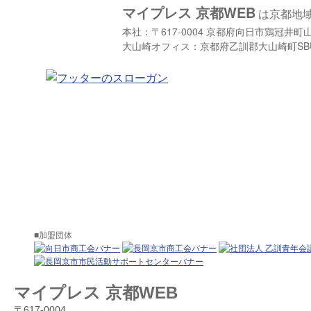
マイプレス 京都WEB
は京都地
本社：〒617-0004 京都府向日市鶏冠井町山畑2-4
大山崎オフィス：京都府乙訓郡大山崎町S
■加盟団体
マイプレス 京都WEB
〒617-0004